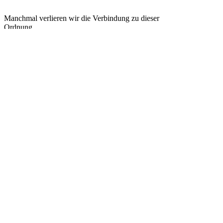
Manchmal verlieren wir die Verbindung zu dieser
Ordnung.
Nicht weil sie verschwunden ist – sondern weil
Belastungen,
Erfahrungen oder innere Unruhe sie überdecken.
Die Energetische Aufrichtung ® kann dabei unterstützen
wieder einen Zugang zu deinem eigenen Weg zu finden.
Was daraus entsteht, liegt an dem, was du danach daraus
machst.
Wieviel Kraft kostet es, etwas festzuhalten das längst
gehen möchte?
Manchmal beginnt Freiheit genau dort, wo wir den Mut
finden
loszulassen.