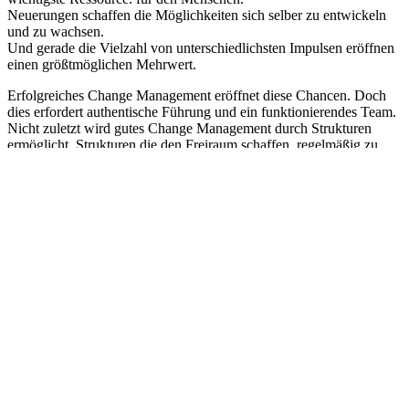
Neuerungen schaffen die Möglichkeiten sich selber zu entwickeln
und zu wachsen.
Und gerade die Vielzahl von unterschiedlichsten Impulsen eröffnen
einen größtmöglichen Mehrwert.
Erfolgreiches Change Management eröffnet diese Chancen. Doch
dies erfordert authentische Führung und ein funktionierendes Team.
Nicht zuletzt wird gutes Change Management durch Strukturen
ermöglicht. Strukturen die den Freiraum schaffen, regelmäßig zu
reflektieren und zu analysieren.
Ich habe in den letzten Jahren verstärkt mit und in Change
Management Prozessen gearbeitet.
Ich habe viele Eindrücke und Erfahrungen gesammelt.
Meine wichtigste Erkenntnis ist, dass der richtige Weg zu einem gut
funktionierendem
Change Management Prozess genauso individuell ist wie die
jeweilige Ausgangssituation.
Ich bin gespannt mehr über Ihre Veränderungsprojekte zu erfahren.
Ich freue mich darauf, mit Ihnen gemeinsam an einem erfolgreichen
Change Management zu arbeiten.